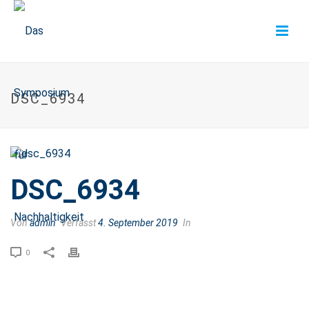
DSC_6934
DSC_6934
Von
admin
Verfasst
4. September 2019
In
0